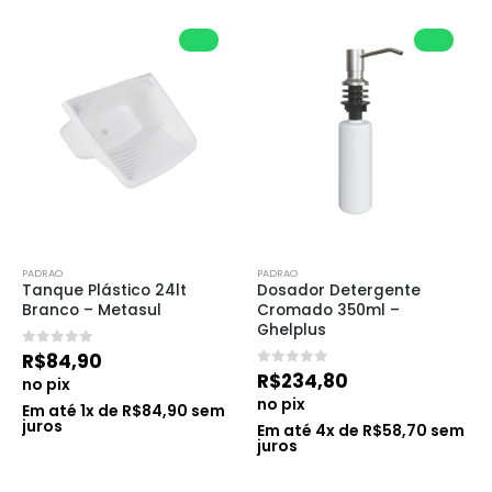
PADRAO
PADRAO
Tanque Plástico 24lt 
Dosador Detergente 
Branco – Metasul
Cromado 350ml – 
Ghelplus
0
de 5
R$
84,90
0
de 5
R$
234,80
no pix
no pix
Em até
1
x de
R$
84,90
sem
juros
Em até
4
x de
R$
58,70
sem
juros