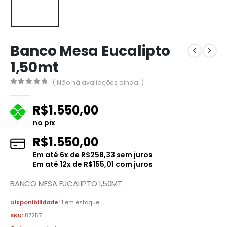
Banco Mesa Eucalipto
1,50mt
( Não há avaliações ainda. )
0
fora de 5
R$
1.550,00
no pix
R$
1.550,00
Em até
6
x de
R$
258,33
sem juros
Em até
12
x de
R$
155,01
com juros
BANCO MESA EUCALIPTO 1,50MT
Disponibilidade:
1 em estoque
SKU:
87257