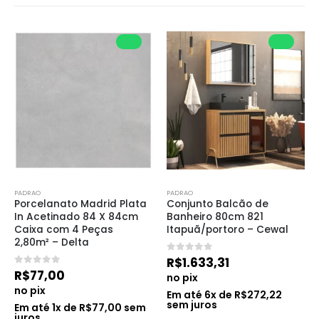
PADRAO
PADRAO
Porcelanato Madrid Plata 
Conjunto Balcão de 
In Acetinado 84 X 84cm 
Banheiro 80cm 821 
Caixa com 4 Peças 
Itapuã/portoro – Cewal
2,80m² – Delta
0
de 5
R$
1.633,31
0
de 5
R$
77,00
no pix
no pix
Em até
6
x de
R$
272,22
sem juros
Em até
1
x de
R$
77,00
sem
juros