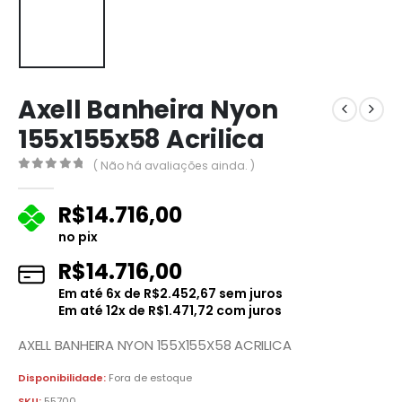
Axell Banheira Nyon
155x155x58 Acrilica
( Não há avaliações ainda. )
0
fora de 5
R$
14.716,00
no pix
R$
14.716,00
Em até
6
x de
R$
2.452,67
sem juros
Em até
12
x de
R$
1.471,72
com juros
AXELL BANHEIRA NYON 155X155X58 ACRILICA
Disponibilidade:
Fora de estoque
SKU:
55700