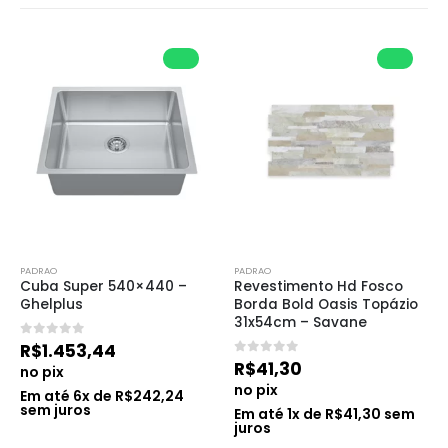
PADRAO
PADRAO
Cuba Super 540×440 – 
Revestimento Hd Fosco 
Ghelplus
Borda Bold Oasis Topázio 
31x54cm – Savane
0
de 5
R$
1.453,44
0
de 5
R$
41,30
no pix
no pix
Em até
6
x de
R$
242,24
sem juros
Em até
1
x de
R$
41,30
sem
juros