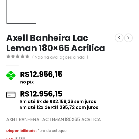
Axell Banheira Lac
Leman 180×65 Acrilica
( Não há avaliações ainda. )
0
fora de 5
R$
12.956,15
no pix
R$
12.956,15
Em até
6
x de
R$
2.159,36
sem juros
Em até
12
x de
R$
1.295,72
com juros
AXELL BANHEIRA LAC LEMAN 180X65 ACRILICA
Disponibilidade:
Fora de estoque
SKU:
81588