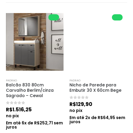
PADRAO
PADRAO
Balcão 830 80cm 
Nicho de Parede para 
Carvalho Berlim/cinza 
Embutir 30 X 60cm Bege
Sagrado – Cewal
0
de 5
R$
129,90
0
de 5
R$
1.516,25
no pix
no pix
Em até
2
x de
R$
64,95
sem
juros
Em até
6
x de
R$
252,71
sem
juros