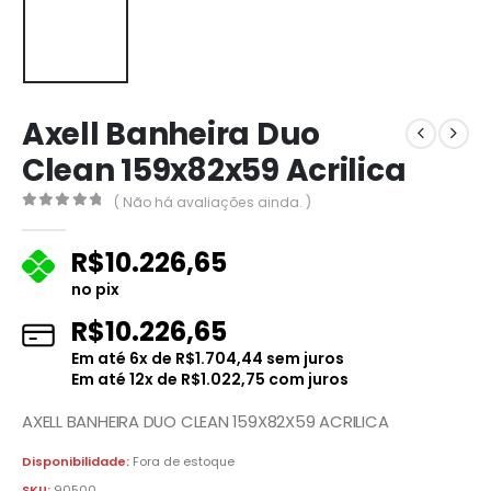
Axell Banheira Duo
Clean 159x82x59 Acrilica
( Não há avaliações ainda. )
0
fora de 5
R$
10.226,65
no pix
R$
10.226,65
Em até
6
x de
R$
1.704,44
sem juros
Em até
12
x de
R$
1.022,75
com juros
AXELL BANHEIRA DUO CLEAN 159X82X59 ACRILICA
Disponibilidade:
Fora de estoque
SKU:
90500