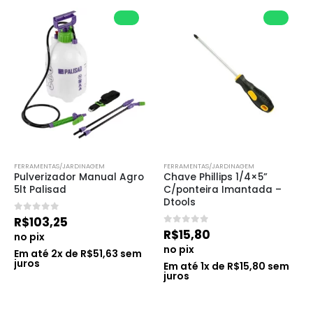
FERRAMENTAS/JARDINAGEM
FERRAMENTAS/JARDINAGEM
Pulverizador Manual Agro 
Chave Phillips 1/4×5” 
5lt Palisad
C/ponteira Imantada – 
Dtools
0
de 5
R$
103,25
0
de 5
R$
15,80
no pix
no pix
Em até
2
x de
R$
51,63
sem
juros
Em até
1
x de
R$
15,80
sem
juros