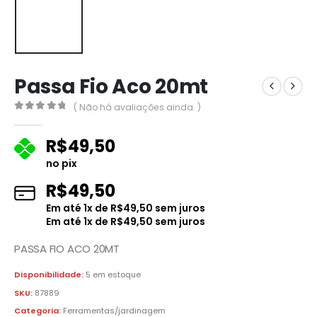
Passa Fio Aco 20mt
( Não há avaliações ainda. )
0
fora de 5
R$
49,50
no pix
R$
49,50
Em até
1
x de
R$
49,50
sem juros
Em até
1
x de
R$
49,50
sem juros
PASSA FIO ACO 20MT
Disponibilidade:
5 em estoque
SKU:
87889
Categoria:
Ferramentas/jardinagem